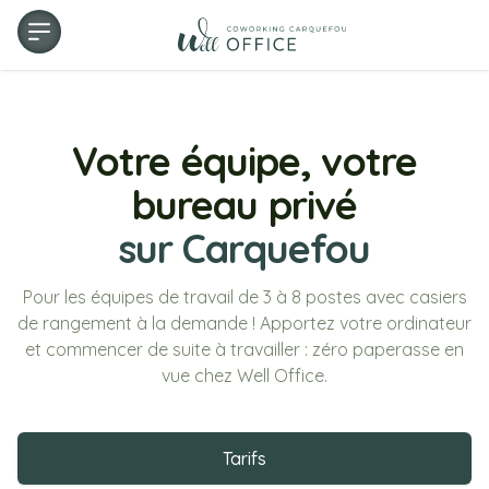
Logo
Ouvrir le menu
Votre équipe, votre
bureau privé
sur Carquefou
Pour les équipes de travail de 3 à 8 postes avec casiers
de rangement à la demande ! Apportez votre ordinateur
et commencer de suite à travailler : zéro paperasse en
vue chez Well Office.
Tarifs